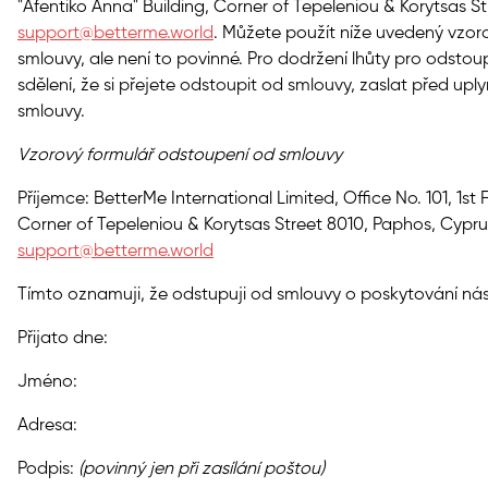
"Afentiko Anna" Building, Corner of Tepeleniou & Korytsas S
support@betterme.world
. Můžete použít níže uvedený vzor
smlouvy, ale není to povinné. Pro dodržení lhůty pro odst
sdělení, že si přejete odstoupit od smlouvy, zaslat před up
smlouvy.
Vzorový formulář odstoupení od smlouvy
Příjemce: BetterMe International Limited, Office No. 101, 1st F
Corner of Tepeleniou & Korytsas Street 8010, Paphos, Cypru
support@betterme.world
Tímto oznamuji, že odstupuji od smlouvy o poskytování násl
Přijato dne:
Jméno:
Adresa:
Podpis:
(povinný jen při zasílání poštou)