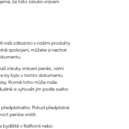
eme, že tato záruka vrácení
i naši zákazníci s našimi produkty
plně spokojeni, můžete si nechat
dokumentu.
aší záruky vrácení peněz, vámi
 že by bylo v tomto dokumentu
dpisy. Kromě toho může naše
duálně a vyhovět jim podle svého
u předplatného. Pokud předplatné
ct peníze vrátit.
bydliště v Kalifornii nebo