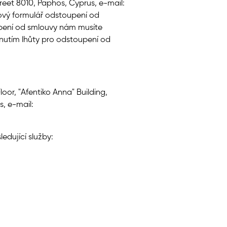
treet 8010, Paphos, Cyprus, e-mail:
ový formulář odstoupení od
oupení od smlouvy nám musíte
lynutím lhůty pro odstoupení od
loor, "Afentiko Anna" Building,
s, e-mail:
edující služby: