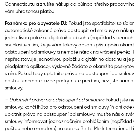
Connecticutu a zrušíte nákup do půlnoci třetího pracovní
vám uhrazenou platbu.
Poznámka pro obyvatele EU:
Pokud jste spotřebitel se síd
automatické zákonné právo odstoupit od smlouvy o nákupu
jednotlivou položku digitálního obsahu (například videona
souhlasíte s tím, že je vám takový obsah zpřístupněn okamži
odstoupení od smlouvy a nemáte nárok na vrácení peněz. P
nepředstavuje jednotlivou položku digitálního obsahu a je
předplatné aplikace), výslovně žádáte o okamžité poskytov
s ním. Pokud tedy uplatníte právo na odstoupení od smlou
částku úměrnou službě poskytnuté předtím, než jste nám o
smlouvy.
– Uplatnění práva na odstoupení od smlouvy:
Pokud jste n
smlouvy, končí lhůta pro odstoupení od smlouvy 14 dní ode d
uplatnit právo na odstoupení od smlouvy, musíte nás o sv
smlouvy informovat jednoznačným prohlášením (například
poštou nebo e-mailem) na adresu BetterMe International Limit