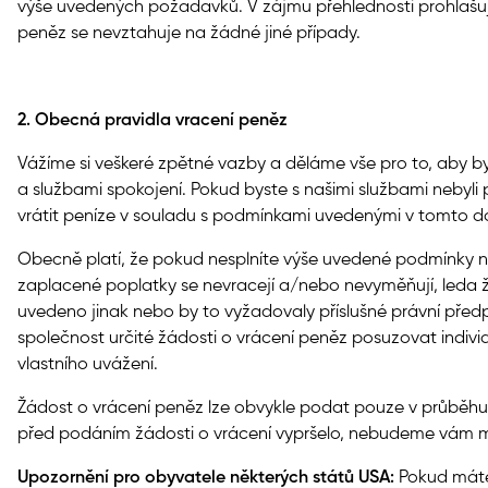
výše uvedených požadavků. V zájmu přehlednosti prohlašuj
peněz se nevztahuje na žádné jiné případy.
2. Obecná pravidla vracení peněz
Vážíme si veškeré zpětné vazby a děláme vše pro to, aby byl
a službami spokojení. Pokud byste s našimi službami nebyli 
vrátit peníze v souladu s podmínkami uvedenými v tomto 
Obecně platí, že pokud nesplníte výše uvedené podmínky n
zaplacené poplatky se nevracejí a/nebo nevyměňují, leda
uvedeno jinak nebo by to vyžadovaly příslušné právní pře
společnost určité žádosti o vrácení peněz posuzovat indivi
vlastního uvážení.
Žádost o vrácení peněz lze obvykle podat pouze v průběh
před podáním žádosti o vrácení vypršelo, nebudeme vám mo
Upozornění pro obyvatele některých států USA:
Pokud máte 