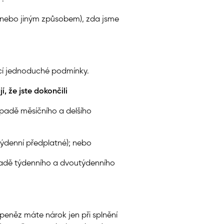
 nebo jiným způsobem), zda jsme
cí jednoduché podmínky.
, že jste dokončili
ípadě měsíčního a delšího
týdenní předplatné); nebo
padě týdenního a dvoutýdenního
peněz máte nárok jen při splnění