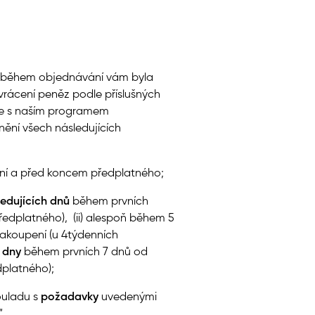
 a během objednávání vám byla
rácení peněz podle příslušných
 že s naším programem
nění všech následujících
ní a před koncem předplatného;
ledujících dnů
během prvních
ředplatného), (ii) alespoň během 5
akoupení (u 4týdenních
í dny
během prvních 7 dnů od
dplatného);
ouladu s
požadavky
uvedenými
“.