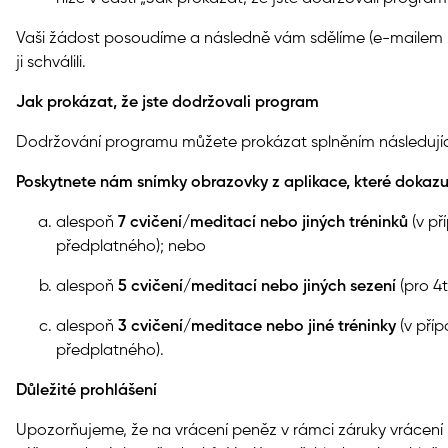
Vaši žádost posoudíme a následně vám sdělíme (e-mailem
ji schválili.
Jak prokázat, že jste dodržovali program
Dodržování programu můžete prokázat splněním následují
Poskytnete nám snímky obrazovky z aplikace, které dokazují
alespoň
7 cvičení/meditací nebo jiných tréninků
(v př
předplatného); nebo
alespoň
5 cvičení/meditací nebo jiných sezení
(pro 4
alespoň
3 cvičení/meditace nebo jiné tréninky
(v pří
předplatného).
Důležité prohlášení
Upozorňujeme, že na vrácení peněz v rámci záruky vrácení 