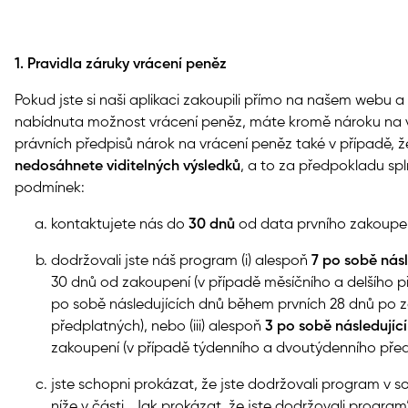
1. Pravidla záruky vrácení peněz
Pokud jste si naši aplikaci zakoupili přímo na našem webu
nabídnuta možnost vrácení peněz, máte kromě nároku na v
právních předpisů nárok na vrácení peněz také v případě,
nedosáhnete viditelných výsledků
, a to za předpokladu spl
podmínek:
kontaktujete nás do
30 dnů
od data prvního zakoupe
dodržovali jste náš program (i) alespoň
7 po sobě nás
30 dnů od zakoupení (v případě měsíčního a delšího p
po sobě následujících dnů během prvních 28 dnů po z
předplatných), nebo (iii) alespoň
3 po sobě následujíc
zakoupení (v případě týdenního a dvoutýdenního pře
jste schopni prokázat, že jste dodržovali program v s
níže v části „Jak prokázat, že jste dodržovali program