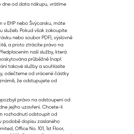
ho dne od data nákupu, vrátíme
lem v EHP nebo Švýcarsku, máte
 služeb. Pokud však zakoupíte
hrávku nebo soubor PDF), výslovně
tě, a proto ztrácíte právo na
ředplacením naší služby, která
 poskytována průběžně (např.
ání takové služby a souhlasíte
vy, odečteme od vrácené částky
známili, že odstupujete od
epozbyli právo na odstoupení od
ne jejího uzavření. Chcete-li
ém rozhodnutí odstoupit od
 v podobě dopisu zaslaného
ed, Office No. 101, 1st Floor,