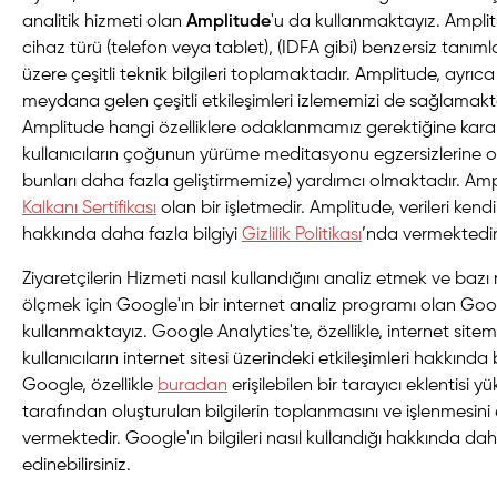
analitik hizmeti olan
Amplitude
'u da kullanmaktayız. Amplitu
cihaz türü (telefon veya tablet), (IDFA gibi) benzersiz tanıml
üzere çeşitli teknik bilgileri toplamaktadır. Amplitude, ay
meydana gelen çeşitli etkileşimleri izlememizi de sağlamakt
Amplitude hangi özelliklere odaklanmamız gerektiğine kara
kullanıcıların çoğunun yürüme meditasyonu egzersizlerine o
bunları daha fazla geliştirmemize) yardımcı olmaktadır. Am
Kalkanı Sertifikası
olan bir işletmedir. Amplitude, verileri kendi 
hakkında daha fazla bilgiyi
Gizlilik Politikası
’nda vermektedi
Ziyaretçilerin Hizmeti nasıl kullandığını analiz etmek ve bazı r
ölçmek için Google'ın bir internet analiz programı olan Goog
kullanmaktayız. Google Analytics'te, özellikle, internet sitemi
kullanıcıların internet sitesi üzerindeki etkileşimleri hakkında
Google, özellikle
buradan
erişilebilen bir tarayıcı eklentisi 
tarafından oluşturulan bilgilerin toplanmasını ve işlenmesini 
vermektedir. Google'ın bilgileri nasıl kullandığı hakkında dah
edinebilirsiniz.