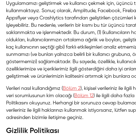
Uygulamamızı geliştirmek ve kullanıcı çekmek için, üçüncü 
kullanmaktayız. Sonuç olarak, Amplitude, Facebook, Fireba
Appsflyer veya Crashlytics tarafından geliştirilen çözümleri k
işleyebiliriz. Bu nedenle, verilerin bir kısmı bu tür üçüncü tar
saklanmakta ve işlenmektedir. Bu durum, (1) (kullanıcıların h
oldukları, kullanıcılarımızın ortalama ağırlık ve boyları, geliştir
kaç kullanıcının seçtiği gibi) farklı etkileşimleri analiz etmemiz
sunmamızı (ve bunları yalnızca belirli bir kullanıcı grubuna,
göstermemizi) sağlamaktadır. Bu sayede, özellikle, kullanıcıl
özelliklerimize ve içeriklerimiz ilgili gösterdiğini daha iyi an
geliştirmek ve ürünlerimizin kalitesini artırmak için bunlara
Verileri nasıl kullandığımız (
Bölüm 2
), kişisel verileriniz ile ilgili
veri sorumlusunun kim olacağı (
Bölüm 12
) ile ilgili daha fazla 
Politikasını okuyunuz. Herhangi bir sorunuza cevap bulamadı
verileriniz ile ilgili haklarınızı kullanmak istiyorsanız, lütfen
sup
adresinden bizimle iletişime geçiniz.
Gizlilik Politikası