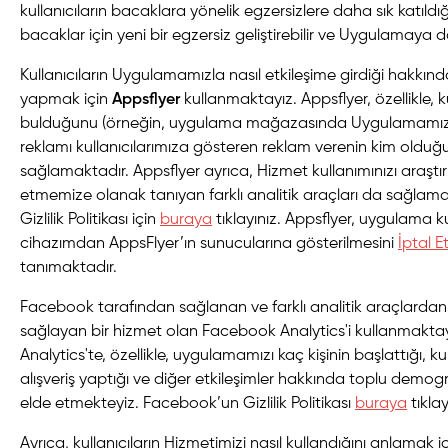
kullanıcıların bacaklara yönelik egzersizlere daha sık katıldı
bacaklar için yeni bir egzersiz geliştirebilir ve Uygulamaya da
Kullanıcıların Uygulamamızla nasıl etkileşime girdiği hakkın
yapmak için
Appsflyer
kullanmaktayız. Appsflyer, özellikle, kul
bulduğunu (örneğin, uygulama mağazasında Uygulamamı
reklamı kullanıcılarımıza gösteren reklam verenin kim oldu
sağlamaktadır. Appsflyer ayrıca, Hizmet kullanımınızı araşt
etmemize olanak tanıyan farklı analitik araçları da sağlamak
Gizlilik Politikası için
buraya
tıklayınız. Appsflyer, uygulama kul
cihazımdan AppsFlyer’ın sunucularına gösterilmesini
İptal 
tanımaktadır.
Facebook tarafından sağlanan ve farklı analitik araçlarda
sağlayan bir hizmet olan Facebook Analytics'i kullanmakt
Analytics'te, özellikle, uygulamamızı kaç kişinin başlattığı, kul
alışveriş yaptığı ve diğer etkileşimler hakkında toplu demogra
elde etmekteyiz. Facebook’un Gizlilik Politikası
buraya
tıklay
Ayrıca, kullanıcıların Hizmetimizi nasıl kullandığını anlamak iç