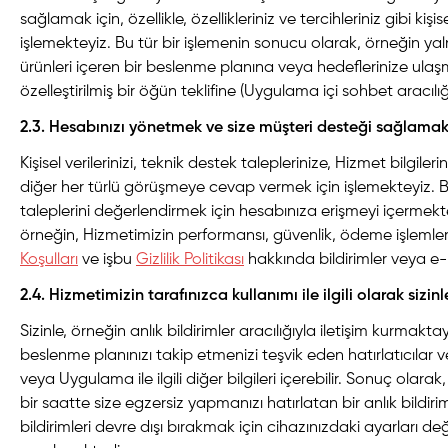
sağlamak için, özellikle, özellikleriniz ve tercihleriniz gibi kişisel
işlemekteyiz. Bu tür bir işlemenin sonucu olarak, örneğin ya
ürünleri içeren bir beslenme planına veya hedeflerinize ulaş
özelleştirilmiş bir öğün teklifine (Uygulama içi sohbet aracılığıy
2.3. Hesabınızı yönetmek ve size müşteri desteği sağlamak
Kişisel verilerinizi, teknik destek taleplerinize, Hizmet bilgiler
diğer her türlü görüşmeye cevap vermek için işlemekteyiz. B
taleplerini değerlendirmek için hesabınıza erişmeyi içermekt
örneğin, Hizmetimizin performansı, güvenlik, ödeme işlemler
Koşulları
ve işbu
Gizlilik Politikası
hakkında bildirimler veya e-
2.4. Hizmetimizin tarafınızca kullanımı ile ilgili olarak sizin
Sizinle, örneğin anlık bildirimler aracılığıyla iletişim kurmakta
beslenme planınızı takip etmenizi teşvik eden hatırlatıcılar
veya Uygulama ile ilgili diğer bilgileri içerebilir. Sonuç olarak,
bir saatte size egzersiz yapmanızı hatırlatan bir anlık bildirim 
bildirimleri devre dışı bırakmak için cihazınızdaki ayarları de