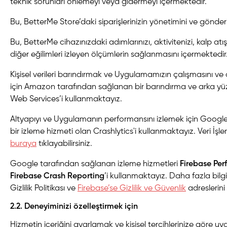
teknik sorunları önlemeyi veya gidermeyi içermektedir.
Bu, BetterMe Store’daki siparişlerinizin yönetimini ve gönder
Bu, BetterMe cihazınızdaki adımlarınızı, aktivitenizi, kalp atı
diğer eğilimleri izleyen ölçümlerin sağlanmasını içermektedir
Kişisel verileri barındırmak ve Uygulamamızın çalışmasını ve
için Amazon tarafından sağlanan bir barındırma ve arka y
Web Services’i kullanmaktayız.
Altyapıyı ve Uygulamanın performansını izlemek için Googl
bir izleme hizmeti olan Crashlytics'i kullanmaktayız. Veri İşlem
buraya
tıklayabilirsiniz.
Google tarafından sağlanan izleme hizmetleri
Firebase Pe
Firebase Crash Reporting
’i kullanmaktayız. Daha fazla bilgi
Gizlilik Politikası
ve
Firebase’se Gizlilik ve Güvenlik
adreslerini 
2.2. Deneyiminizi özelleştirmek için
Hizmetin içeriğini ayarlamak ve kişisel tercihlerinize göre uya