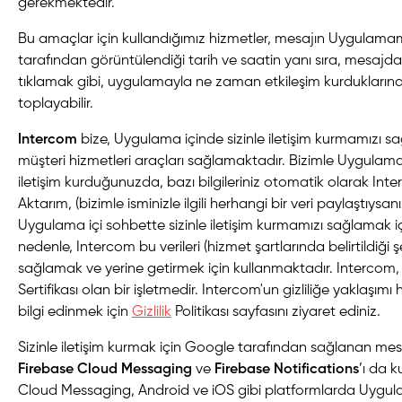
gerekmektedir.
Bu amaçlar için kullandığımız hizmetler, mesajın Uygulamamız
tarafından görüntülendiği tarih ve saatin yanı sıra, mesajda
tıklamak gibi, uygulamayla ne zaman etkileşim kurduklarına il
toplayabilir.
Intercom
bize, Uygulama içinde sizinle iletişim kurmamızı 
müşteri hizmetleri araçları sağlamaktadır. Bizimle Uygulama
iletişim kurduğunuzda, bazı bilgileriniz otomatik olarak Int
Aktarım, (bizimle isminizle ilgili herhangi bir veri paylaştıysa
Uygulama içi sohbette sizinle iletişim kurmamızı sağlamak içi
nedenle, Intercom bu verileri (hizmet şartlarında belirtildiği ş
sağlamak ve yerine getirmek için kullanmaktadır. Intercom
Sertifikası
olan bir işletmedir. Intercom'un gizliliğe yaklaşım
bilgi edinmek için
Gizlilik
Politikası
sayfasını ziyaret ediniz.
Sizinle iletişim kurmak için Google tarafından sağlanan me
Firebase Cloud Messaging
ve
Firebase Notifications
’ı da 
Cloud Messaging, Android ve iOS gibi platformlarda Uygula