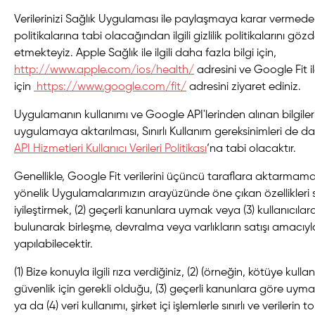
Verilerinizi Sağlık Uygulaması ile paylaşmaya karar vermeden ö
politikalarına tabi olacağından ilgili gizlilik politikalarını gö
etmekteyiz. Apple Sağlık ile ilgili daha fazla bilgi için,
http://www.apple.com/ios/health/
adresini ve Google Fit ile
için
https://www.google.com/fit/
adresini ziyaret ediniz.
Uygulamanın kullanımı ve Google API'lerinden alınan bilgiler
uygulamaya aktarılması, Sınırlı Kullanım gereksinimleri de d
API Hizmetleri Kullanıcı Verileri Politikası
‘na tabi olacaktır.
Genellikle, Google Fit verilerini üçüncü taraflara aktarmamak
yönelik Uygulamalarımızın arayüzünde öne çıkan özellikler
iyileştirmek, (2) geçerli kanunlara uymak veya (3) kullanıcılara
bulunarak birleşme, devralma veya varlıkların satışı amacıyla
yapılabilecektir.
(1) Bize konuyla ilgili rıza verdiğiniz, (2) (örneğin, kötüye kulla
güvenlik için gerekli olduğu, (3) geçerli kanunlara göre u
ya da (4) veri kullanımı, şirket içi işlemlerle sınırlı ve verilerin