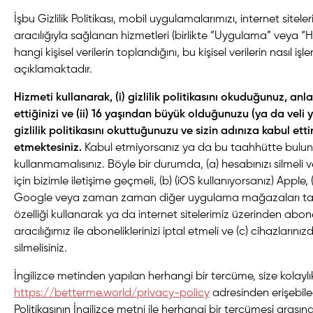
İşbu Gizlilik Politikası, mobil uygulamalarımızı, internet sitele
aracılığıyla sağlanan hizmetleri (birlikte “Uygulama” veya “
hangi kişisel verilerin toplandığını, bu kişisel verilerin nasıl iş
açıklamaktadır.
Hizmeti kullanarak, (i) gizlilik politikasını okuduğunuz, anl
ettiğinizi ve (ii) 16 yaşından büyük olduğunuzu (ya da veli 
gizlilik politikasını okuttuğunuzu ve sizin adınıza kabul etti
etmektesiniz.
Kabul etmiyorsanız ya da bu taahhütte bulun
kullanmamalısınız. Böyle bir durumda, (a) hesabınızı silmeli ve 
için bizimle iletişime geçmeli, (b) (iOS kullanıyorsanız) Apple,
Google veya zaman zaman diğer uygulama mağazaları ta
özelliği kullanarak ya da internet sitelerimiz üzerinden abo
aracılığımız ile aboneliklerinizi iptal etmeli ve (c) cihazları
silmelisiniz.
İngilizce metinden yapılan herhangi bir tercüme, size kolaylı
https://betterme.world/privacy-policy
adresinden erişebilec
Politikasının İngilizce metni ile herhangi bir tercümesi aras