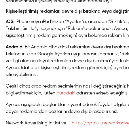
reklamlarımızı kişiselleştirmek için kullanmamaktayız.
Kişiselleştirilmiş reklamları devre dışı bırakma veya değişt
iOS:
iPhone veya iPad'inizde “Ayarlar”a, ardından “Gizlilik”e
Takibini Sınırla”yı seçmek için “Reklam”a dokununuz. Ayrıca
kişiselleştirilmiş reklam görmek için) aynı bölümde reklam kimliğ
Android:
Bir Android cihazdaki reklamları devre dışı bırakma
telefonunuzda Google Ayarları uygulamasını açmanız, "Re
ve "İlgi alanına dayalı reklamları devre dışı bırakma"yı etkinle
Ayrıca, (daha az kişiselleştirilmiş reklam görmek için) aynı b
sıfırlayabilirsiniz.
Çeşitli cihazlarda reklam seçimlerinin nasıl değiştireceğini
bilgi edinmek için, lütfen
buradaki
adresten erişebileceğiniz bi
Ayrıca, aşağıdaki bağlantıları ziyaret ederek faydalı bilgiler e
dayalı reklamlardan bazılarını devre dışı bırakabilirsiniz:
Network Advertising Initiative –
http://optout.networkadver