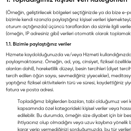
(Örneğin, geliştirilecek bölgeleri seçtiğinizde ya da bize e
bizimle kendi rızanızla paylaştığınız kişisel verileri işlemektey
oturum açtığınızda) üçüncü taraflardan da sizinle ilgili veriler
(örneğin, IP adresiniz gibi) verileri otomatik olarak toplamak
1.1. Bizimle paylaştığınız veriler
Hizmete kaydolduğunuzda ve/veya Hizmeti kullandığınızda biz
paylaşmaktasınız. Örneğin, ad, yaş, cinsiyet, fiziksel özellikler
alanları dahil), hareketlilik düzeyi, besin tercihleri (diyet terc
tercih edilen öğün sayısı, sevmediğiniz yiyecekler), meditasy
yaptığınız fiziksel aktivitelerin türü ve süresi, kaydettiğiniz y
fatura ve posta adresi.
Topladığımız bilgilerden bazıları, tabi olduğumuz ver
kapsamında özel kategorideki kişisel veriler veya hassa
edilebilir. Bu durumda, örneğin size diyabet için bir b
ihtiyacınız olup olmadığını veya uzuv kaybına yönelik
karar verip vermediğinizi sorduğumuzda, bu tür verileri