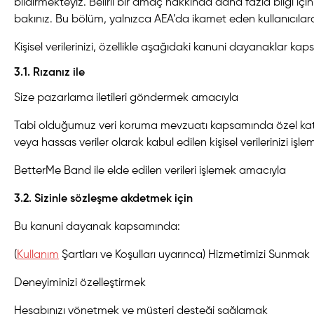
bildirmekteyiz. Belirli bir amaç hakkında daha fazla bilgi içi
bakınız. Bu bölüm, yalnızca AEA’da ikamet eden kullanıcıla
Kişisel verilerinizi, özellikle aşağıdaki kanuni dayanaklar ka
3.1. Rızanız ile
Size pazarlama iletileri göndermek amacıyla
Tabi olduğumuz veri koruma mevzuatı kapsamında özel katego
veya hassas veriler olarak kabul edilen kişisel verilerinizi iş
BetterMe Band ile elde edilen verileri işlemek amacıyla
3.2. Sizinle sözleşme akdetmek için
Bu kanuni dayanak kapsamında:
(
Kullanım
Şartları ve Koşulları
uyarınca) Hizmetimizi Sunmak
Deneyiminizi özelleştirmek
Hesabınızı yönetmek ve müşteri desteği sağlamak