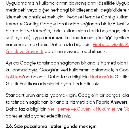
Uygulamamızın kullanıcılarının davranışlarını (özellikle Uygu
metindeki veya diğer herhangi bir bileşendeki değişikliklere na
izlemek ve analiz etmek için Firebase Remote Config kulla
Remote Config, Google tarafından sağlanan bir A/B testi 
hizmetidir ve (örneğin, farklı kullanıcılara farklı başlangıç e
sağlayarak) Uygulamamızın kullanıcılarının gördüğü içerikl
yardımcı olmaktadır. Daha fazla bilgi için,
Firebase Gizlilik P
Gizlilik ve Güvenlik
adreslerini ziyaret edebilirsiniz.
Ayrıca Google tarafından sağlanan bir analiz hizmeti olan F
kullanmaktayız. Google'ın veri kullanımını anlamak için Goo
Politikası
’na bakınız. Daha fazla bilgi için
Firebase’de
Gizlilik
Gizlilik Politikası
adreslerini ziyaret edebilirsiniz.
Standart ürün analizi yapmak için, Google'ın bir parçası ola
tarafından sağlanan bir analiz hizmeti olan
Fabric Answers
Daha fazla bilgi için
Veri İşleme ve Güvenlik Hükümleri
ve
Giz
adreslerinizi ziyaret edebilirsiniz.
2.6. Size pazarlama iletileri göndermek için