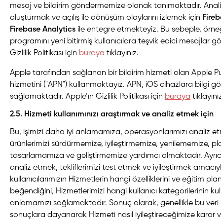
mesaj ve bildirim göndermemize olanak tanımaktadır. Analiti
oluşturmak ve açılış ile dönüşüm olaylarını izlemek için
Fireb
Firebase Analytics
ile entegre etmekteyiz. Bu sebeple, örneğ
programını yeni bitirmiş kullanıcılara teşvik edici mesajlar gö
Gizlilik Politikası için
buraya
tıklayınız.
Apple tarafından sağlanan bir bildirim hizmeti olan Apple P
hizmetini ("APN") kullanmaktayız. APN, iOS cihazlara bilgi 
sağlamaktadır. Apple’ın Gizlilik Politikası için
buraya
tıklayını
2.5. Hizmeti kullanımınızı araştırmak ve analiz etmek için
Bu, işimizi daha iyi anlamamıza, operasyonlarımızı analiz e
ürünlerimizi sürdürmemize, iyileştirmemize, yenilememize, 
tasarlamamıza ve geliştirmemize yardımcı olmaktadır. Ayrıca v
analiz etmek, tekliflerimizi test etmek ve iyileştirmek amacı
kullanıcılarımızın Hizmetlerin hangi özelliklerini ve eğitim pl
beğendiğini, Hizmetlerimizi hangi kullanıcı kategorilerinin kul
anlamamızı sağlamaktadır. Sonuç olarak, genellikle bu veri
sonuçlara dayanarak Hizmeti nasıl iyileştireceğimize karar 