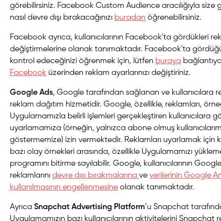
görebilirsiniz. Facebook Custom Audience aracılığıyla size g
nasıl devre dışı bırakacağınızı
buradan
öğrenebilirsiniz.
Facebook ayrıca, kullanıcılarının Facebook'ta gördükleri rekl
değiştirmelerine olanak tanımaktadır. Facebook'ta gördüğü
kontrol edeceğinizi öğrenmek için, lütfen
buraya
bağlantıya 
Facebook
üzerinden reklam ayarlarınızı değiştiriniz.
Google Ads
, Google tarafından sağlanan ve kullanıcılara r
reklam dağıtım hizmetidir. Google, özellikle, reklamları, örn
Uygulamamızla belirli işlemleri gerçekleştiren kullanıcılara 
uyarlamamıza (örneğin, yalnızca abone olmuş kullanıcıları
göstermemize) izin vermektedir. Reklamları uyarlamak için ku
bazı olay örnekleri arasında, özellikle Uygulamamızı yüklem
programını bitirme sayılabilir. Google, kullanıcılarının Google'ın
reklamlarını
devre dışı bırakmalarına
ve
verilerinin Google A
kullanılmasının engellenmesine
olanak tanımaktadır.
Ayrıca
Snapchat Advertising Platform
’u Snapchat tarafın
Uygulamamızın bazı kullanıcılarının aktivitelerini Snapchat r