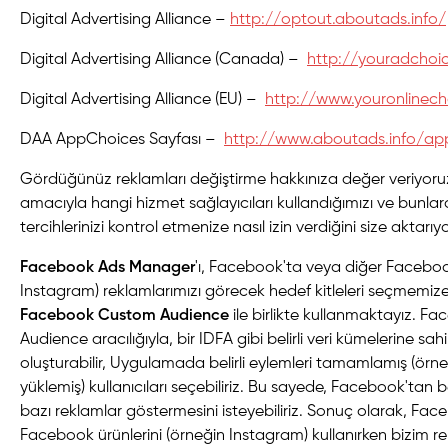
Digital Advertising Alliance –
http://optout.aboutads.info/
Digital Advertising Alliance (Canada) –
http://youradchoi
Digital Advertising Alliance (EU) –
http://www.youronlinec
DAA AppChoices Sayfası –
http://www.aboutads.info/ap
Gördüğünüz reklamları değiştirme hakkınıza değer veriyoru
amacıyla hangi hizmet sağlayıcıları kullandığımızı ve bunlar
tercihlerinizi kontrol etmenize nasıl izin verdiğini size aktarıy
Facebook Ads Manager
'ı, Facebook'ta veya diğer Faceboo
Instagram) reklamlarımızı görecek hedef kitleleri seçmemiz
Facebook Custom Audience
ile birlikte kullanmaktayız. 
Audience aracılığıyla, bir IDFA gibi belirli veri kümelerine sahip 
oluşturabilir, Uygulamada belirli eylemleri tamamlamış (örn
yüklemiş) kullanıcıları seçebiliriz. Bu sayede, Facebook'tan belir
bazı reklamlar göstermesini isteyebiliriz. Sonuç olarak, Fa
Facebook ürünlerini (örneğin Instagram) kullanırken bizim r