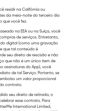
ê residir na Califórnia ou
s da meia-noite do terceiro dia
o que você fez.
aseado na EEA ou na Suíça, você
 compras de serviços. Entretanto,
do digital (como uma gravação
e que tal conteúdo é
de seu direito de rescisão e não
viço que não é um único item de
o assinaturas do App), você
iato de tal Serviço. Portanto, se
reembolso um valor proporcional
do contrato.
ido seu direito de retirada, o
celebrar esse contrato. Para
tterMe International Limited,