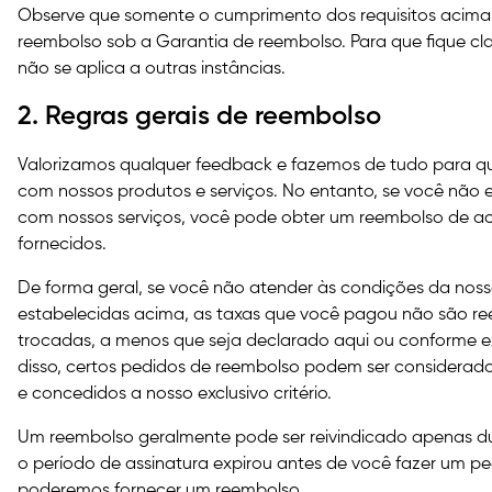
Observe que somente o cumprimento dos requisitos acima
reembolso sob a Garantia de reembolso. Para que fique cl
não se aplica a outras instâncias.
2. Regras gerais de reembolso
Valorizamos qualquer feedback e fazemos de tudo para que
com nossos produtos e serviços. No entanto, se você não e
com nossos serviços, você pode obter um reembolso de a
fornecidos.
De forma geral, se você não atender às condições da nos
estabelecidas acima, as taxas que você pagou não são r
trocadas, a menos que seja declarado aqui ou conforme exi
disso, certos pedidos de reembolso podem ser considerad
e concedidos a nosso exclusivo critério.
Um reembolso geralmente pode ser reivindicado apenas du
o período de assinatura expirou antes de você fazer um p
poderemos fornecer um reembolso.