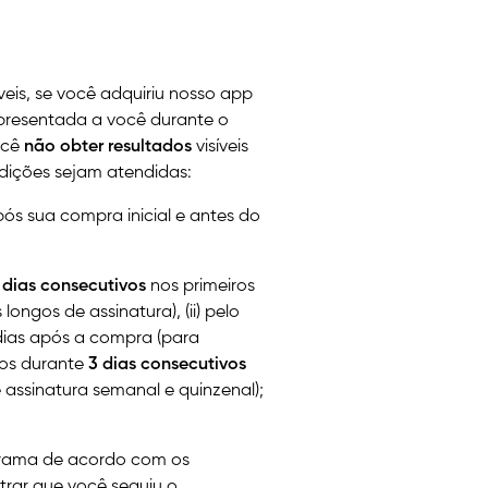
áveis, se você adquiriu nosso app
apresentada a você durante o
ocê
não obter resultados
visíveis
dições sejam atendidas:
ós sua compra inicial e antes do
 dias
consecutivos
nos primeiros
 longos de assinatura),
(ii) pelo
dias após a compra (para
os durante
3 dias consecutivos
 assinatura semanal e quinzenal);
grama de acordo com os
rar que você seguiu o