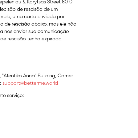
 Tepeleniou & Korytsas Street 8010,
decisão de rescisão de um
mplo, uma carta enviada por
io de rescisão abaixo, mas ele não
cisa nos enviar sua comunicação
 de rescisão tenha expirado.
r, "Afentiko Anna" Building, Corner
l:
support@betterme.world
te serviço: