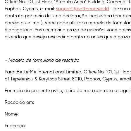
Office No. 101, 1st Floor, "Afentiko Anna" Building, Corner of
Paphos, Cyprus, e-mail:
support@betterme.world
- de sua 
contrato por meio de uma declaração inequívoca (por exe
correio ou e-mail). Você pode utilizar o modelo de formulár
é obrigatório. Para cumprir o prazo de rescisão, você pre
dizendo que deseja rescindir o contrato antes que o prazo
- Modelo de formulário de rescisão
Para: BetterMe International Limited, Office No. 101, 1st Floo
of Tepeleniou & Korytsas Street 8010, Paphos, Cyprus, emai
Por meio do presente aviso, retiro do meu contrato o seguin
Recebido em:
Nome:
Endereço: