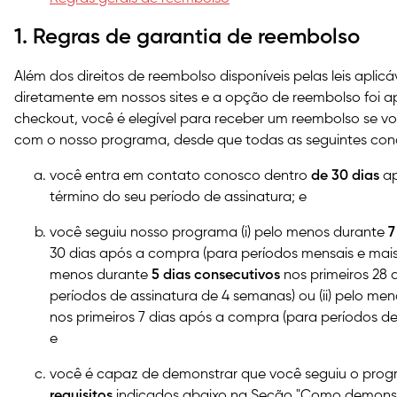
1. Regras de garantia de reembolso
Além dos direitos de reembolso disponíveis pelas leis aplic
diretamente em nossos sites e a opção de reembolso foi 
checkout, você é elegível para receber um reembolso se v
com o nosso programa, desde que todas as seguintes con
você entra em contato conosco dentro
de 30 dias
ap
término do seu período de assinatura; e
você seguiu nosso programa (i) pelo menos durante
7
30 dias após a compra (para períodos mensais e mais
menos durante
5 dias consecutivos
nos primeiros 28 
períodos de assinatura de 4 semanas) ou (ii)
pelo men
nos primeiros 7 dias após a compra (para períodos de
e
você é capaz de demonstrar que você seguiu o pro
requisitos
indicados abaixo na Seção "Como demonst