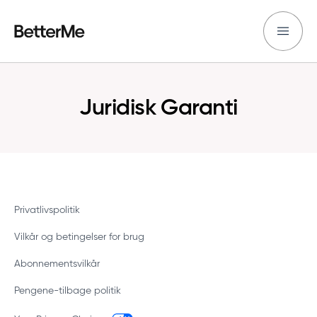
Juridisk Garanti
Privatlivspolitik
Vilkår og betingelser for brug
Abonnementsvilkår
Pengene-tilbage politik