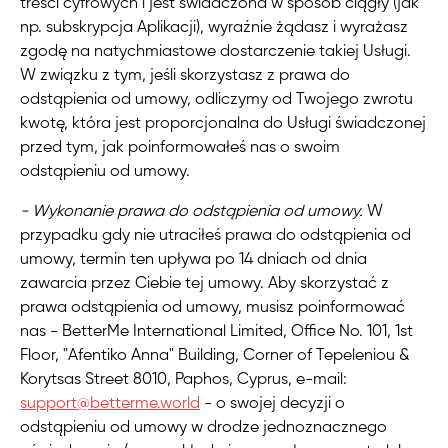
treści cyfrowych i jest świadczona w sposób ciągły (jak
np. subskrypcja Aplikacji), wyraźnie żądasz i wyrażasz
zgodę na natychmiastowe dostarczenie takiej Usługi.
W związku z tym, jeśli skorzystasz z prawa do
odstąpienia od umowy, odliczymy od Twojego zwrotu
kwotę, która jest proporcjonalna do Usługi świadczonej
przed tym, jak poinformowałeś nas o swoim
odstąpieniu od umowy.
- Wykonanie prawa do odstąpienia od umowy.
W
przypadku gdy nie utraciłeś prawa do odstąpienia od
umowy, termin ten upływa po 14 dniach od dnia
zawarcia przez Ciebie tej umowy. Aby skorzystać z
prawa odstąpienia od umowy, musisz poinformować
nas - BetterMe International Limited, Office No. 101, 1st
Floor, "Afentiko Anna" Building, Corner of Tepeleniou &
Korytsas Street 8010, Paphos, Cyprus, e-mail:
support@betterme.world
- o swojej decyzji o
odstąpieniu od umowy w drodze jednoznacznego