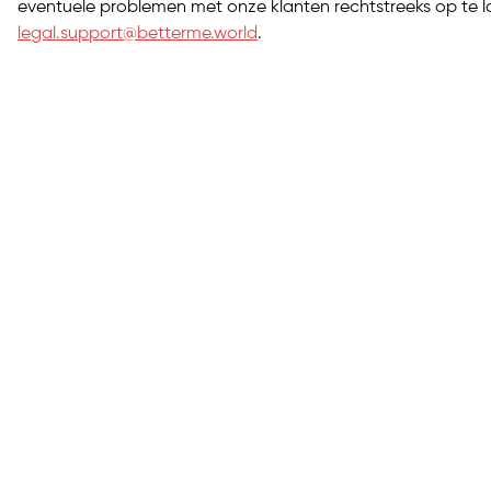
eventuele problemen met onze klanten rechtstreeks op te l
legal.support@betterme.world
.