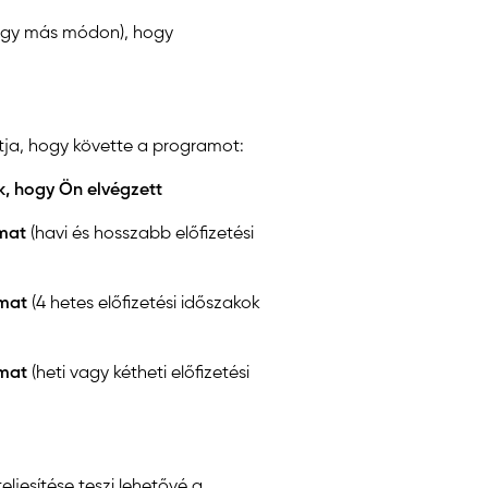
 vagy más módon), hogy
atja, hogy követte a programot:
k, hogy Ön elvégzett
lmat
(havi és hosszabb előfizetési
lmat
(4 hetes előfizetési időszakok
lmat
(heti vagy kétheti előfizetési
ljesítése teszi lehetővé a