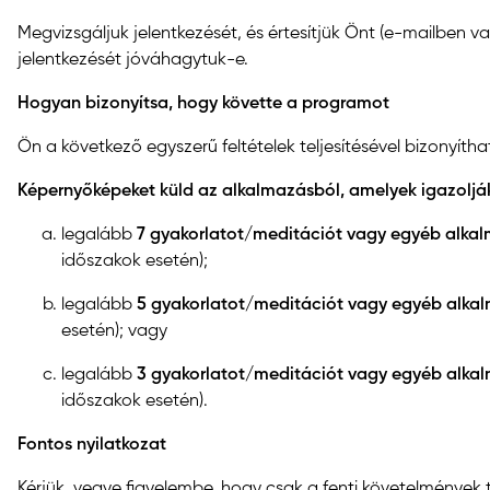
Megvizsgáljuk jelentkezését, és értesítjük Önt (e-mailben
jelentkezését jóváhagytuk-e.
Hogyan bizonyítsa, hogy követte a programot
Ön a következő egyszerű feltételek teljesítésével bizonyíth
Képernyőképeket küld az alkalmazásból, amelyek igazoljá
legalább
7
gyakorlatot/meditációt vagy egyéb alka
időszakok esetén);
legalább
5
gyakorlatot/meditációt vagy egyéb alka
esetén); vagy
legalább
3 gyakorlatot/meditációt vagy egyéb alka
időszakok esetén).
Fontos nyilatkozat
Kérjük, vegye figyelembe, hogy csak a fenti követelmények te