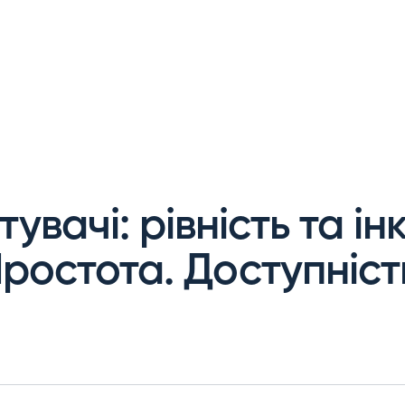
тувачі
:
рівність
та ін
ростота
.
Доступніст