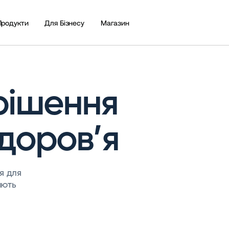
Продукти
Для Бізнесу
Магазин
рішення
доров’я
я для
ають