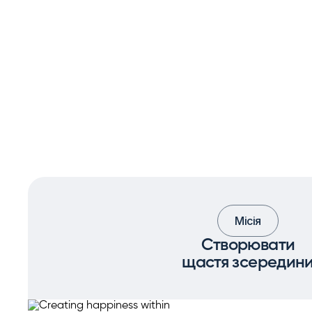
Місія
Створювати
щастя зсередин