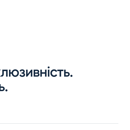
клюзивність
.
ь
.